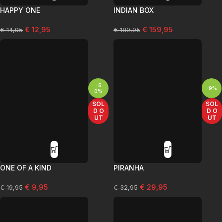
HAPPY ONE
INDIAN BOX
€
12,95
€
159,95
€
14,95
€
189,95
-5
-9%
0%
SOL
SOL
D O
D O
UT
UT
ONE OF A KIND
PIRANHA
€
9,95
€
29,95
€
19,95
€
32,95