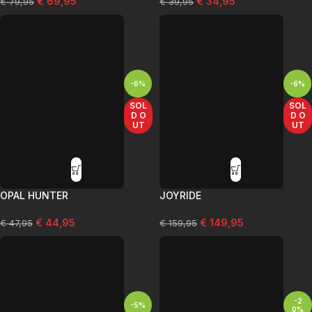
€
69,95
€
34,95
€
79,95
€
39,95
-6%
-6%
SOL
SOL
D O
D O
UT
UT
OPAL HUNTER
JOYRIDE
€
44,95
€
149,95
€
47,95
€
159,95
-2
-5%
0%