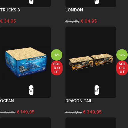
TRUCKS 3
LONDON
€
34,95
€
64,95
€
79,95
-6%
-5%
SOL
SOL
D O
D O
UT
UT
OCEAN
DRAGON TAIL
€
149,95
€
349,95
€
159,95
€
369,95