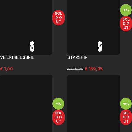
-6%
SOL
D O
SOL
UT
D O
UT
VEILIGHEIDSBRIL
STARSHIP
€
1,00
€
159,95
€
169,95
-4%
-6%
SOL
SOL
D O
D O
UT
UT