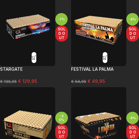
-7%
-9%
SOL
SOL
D O
D O
UT
UT
STARGATE
FESTIVAL LA PALMA
€
129,95
€
49,95
€
139,95
€
54,95
-3
-6%
0%
SOL
SOL
D O
D O
UT
UT