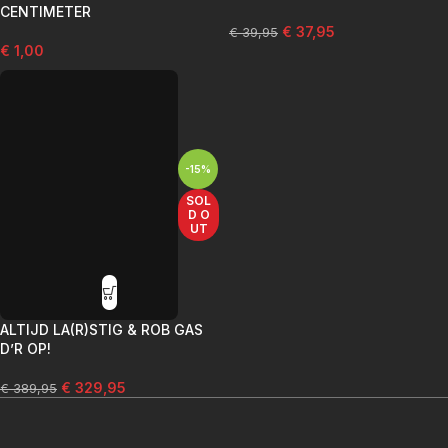
CENTIMETER
€
37,95
€
39,95
€
1,00
-15%
SOL
D O
UT
ALTIJD LA(R)STIG & ROB GAS
D’R OP!
€
329,95
€
389,95