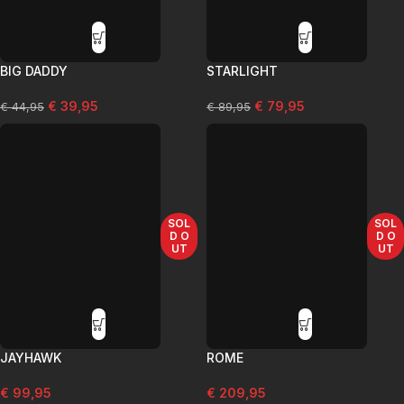
BIG DADDY
STARLIGHT
€
39,95
€
79,95
€
44,95
€
89,95
SOL
SOL
D O
D O
UT
UT
JAYHAWK
ROME
€
99,95
€
209,95