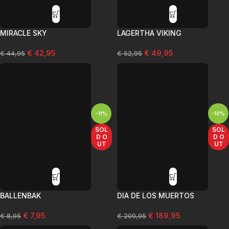
MIRACLE SKY
LAGERTHA VIKING
€
42,95
€
49,95
€
44,95
€
52,95
-11%
-10%
SOL
SOL
D O
D O
UT
UT
BALLENBAK
DIA DE LOS MUERTOS
€
7,95
€
189,95
€
8,95
€
209,95