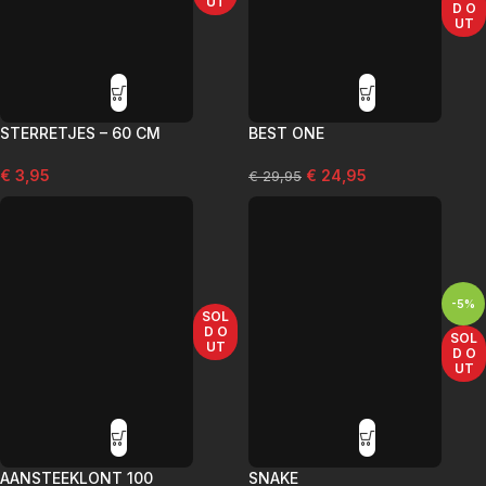
UT
D O
UT
STERRETJES – 60 CM
BEST ONE
€
3,95
€
24,95
€
29,95
-5%
SOL
D O
SOL
UT
D O
UT
AANSTEEKLONT 100
SNAKE