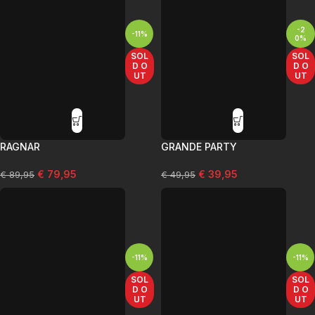
-2
-11%
0%
SOL
SOL
D O
D O
UT
UT
RAGNAR
GRANDE PARTY
€
79,95
€
39,95
€
89,95
€
49,95
-11%
-11%
SOL
SOL
D O
D O
UT
UT