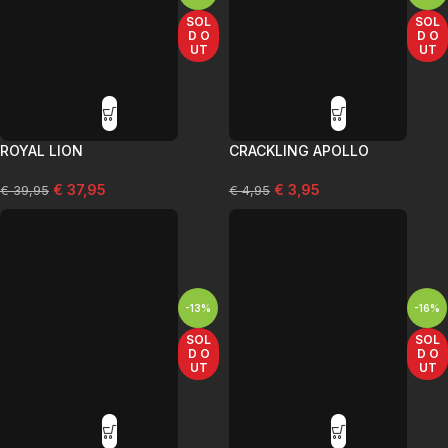
SOL
SOL
D O
D O
UT
UT
ROYAL LION
CRACKLING APOLLO
€
37,95
€
3,95
€
39,95
€
4,95
-13%
-16%
SOL
SOL
D O
D O
UT
UT