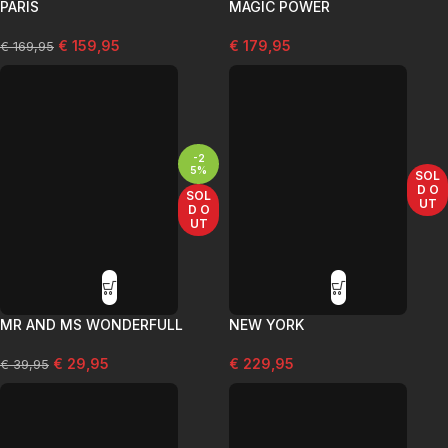
PARIS
MAGIC POWER
€
159,95
€
179,95
€
169,95
-2
5%
SOL
D O
SOL
UT
D O
UT
MR AND MS WONDERFULL
NEW YORK
€
29,95
€
229,95
€
39,95