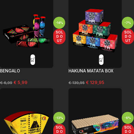
-14%
-7%
SOL
SOL
D O
D O
UT
UT
BENGALO
HAKUNA MATATA BOX
€
5,99
€
129,95
€
6,99
€
139,95
-13%
-6%
SOL
SOL
D O
D O