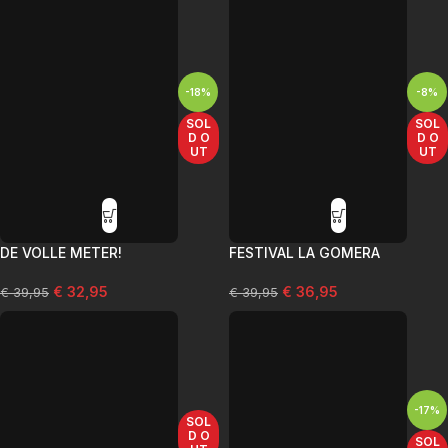
-18%
-8%
SOL
SOL
D O
D O
UT
UT
DE VOLLE METER!
FESTIVAL LA GOMERA
€
32,95
€
36,95
€
39,95
€
39,95
-17%
SOL
D O
SOL