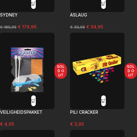
SYDNEY
ASLAUG
€
179,95
€
34,95
€
189,95
€
39,95
SOL
SOL
D O
D O
UT
UT
VEILIGHEIDSPAKKET
PILI CRACKER
€
4,95
€
3,95