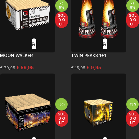
-2
-3
5%
8%
SOL
SOL
D O
D O
UT
UT
MOON WALKER
TWIN PEAKS 1+1
€
59,95
€
9,95
€
79,95
€
15,95
-5%
-13%
SOL
SOL
D O
D O
UT
UT