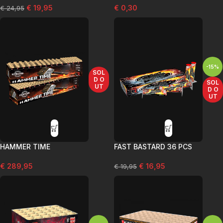
€
19,95
€
0,30
€
24,95
-15%
SOL
D O
SOL
UT
D O
UT
HAMMER TIME
FAST BASTARD 36 PCS
€
289,95
€
16,95
€
19,95