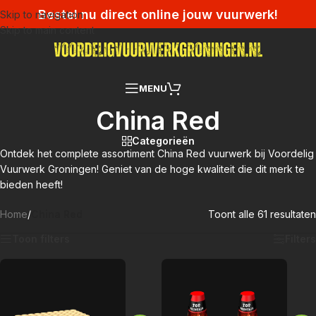
Bestel nu direct online jouw vuurwerk!
Skip to navigation
Skip to main content
MENU
China Red
Categorieën
Ontdek het complete assortiment China Red vuurwerk bij Voordelig
Vuurwerk Groningen! Geniet van de hoge kwaliteit die dit merk te
bieden heeft!
Home
/
China Red
Toont alle 61 resultaten
Toon filters
Filters