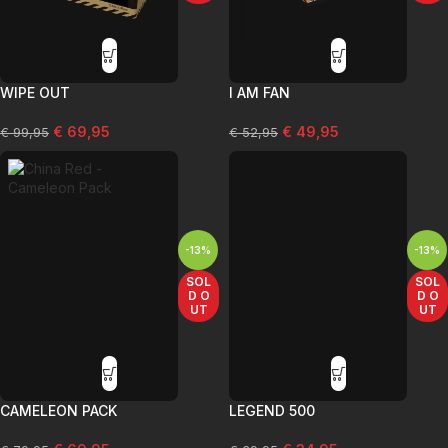
WIPE OUT
I AM FAN
€
69,95
€
49,95
€
99,95
€
52,95
-13%
-13%
SOL
SOL
D O
D O
UT
UT
CAMELEON PACK
LEGEND 500