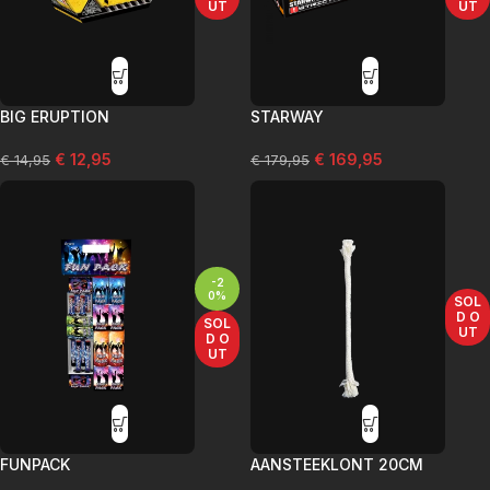
UT
UT
BIG ERUPTION
STARWAY
€
12,95
€
169,95
€
14,95
€
179,95
-2
0%
SOL
D O
SOL
UT
D O
UT
FUNPACK
AANSTEEKLONT 20CM