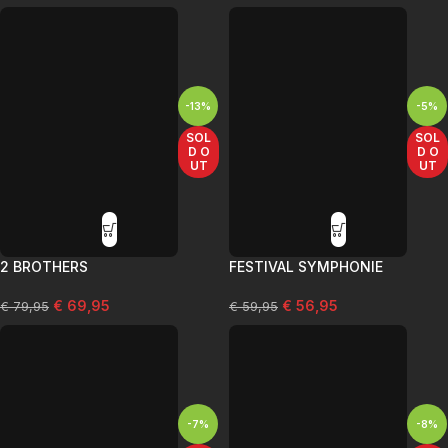
-13%
-5%
SOL
SOL
D O
D O
UT
UT
2 BROTHERS
FESTIVAL SYMPHONIE
€
69,95
€
56,95
€
79,95
€
59,95
-7%
-8%