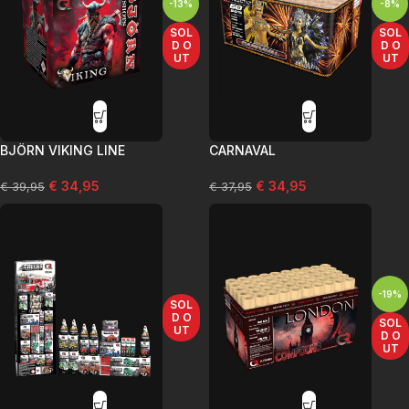
-13%
-8%
SOL
SOL
D O
D O
UT
UT
BJÖRN VIKING LINE
CARNAVAL
€
34,95
€
34,95
€
39,95
€
37,95
-19%
SOL
D O
SOL
UT
D O
UT