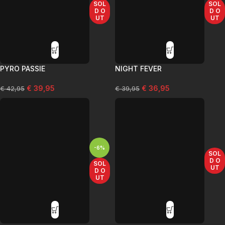
SOL
SOL
D O
D O
UT
UT
PYRO PASSIE
NIGHT FEVER
€
39,95
€
36,95
€
42,95
€
39,95
-6%
SOL
D O
SOL
UT
D O
UT