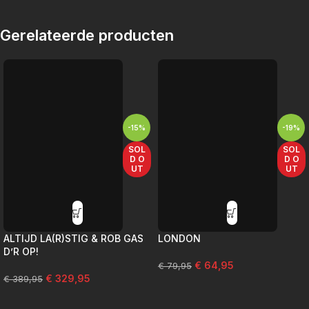
Gerelateerde producten
-15%
-19%
SOL
SOL
D O
D O
UT
UT
ALTIJD LA(R)STIG & ROB GAS
LONDON
D’R OP!
€
64,95
€
79,95
€
329,95
€
389,95