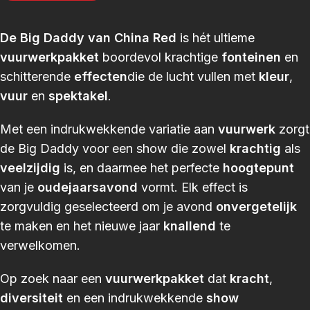
De Big Daddy van China Red
is hét ultieme
vuurwerkpakket
boordevol krachtige
fonteinen
en
schitterende
effecten
die de lucht vullen met
kleur
,
vuur
en
spektakel
.
Met een indrukwekkende variatie aan
vuurwerk
zorgt
de Big Daddy voor een show die zowel
krachtig
als
veelzijdig
is, en daarmee het perfecte
hoogtepunt
van je
oudejaarsavond
vormt. Elk effect is
zorgvuldig geselecteerd om je avond
onvergetelijk
te maken en het nieuwe jaar
knallend
te
verwelkomen.
Op zoek naar een
vuurwerkpakket
dat
kracht
,
diversiteit
en een indrukwekkende
show