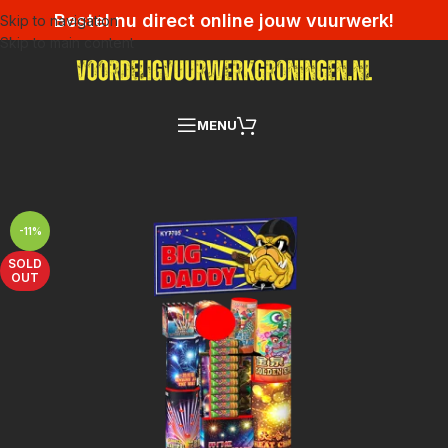
Bestel nu direct online jouw vuurwerk!
Skip to navigation
Skip to main content
MENU
-11%
SOLD
OUT