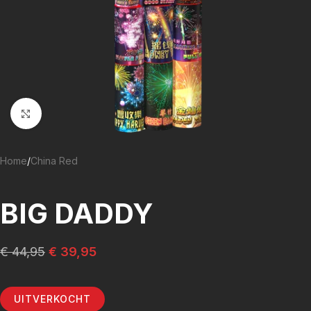
Klik om te vergroten
Home
/
China Red
BIG DADDY
€
44,95
€
39,95
UITVERKOCHT