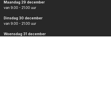
Maandag 29 december
van 9.00 - 21.00 uur
Dinsdag 30 december
van 9.00 - 21.00 uur
Woensdag 31 december
van 9.00 - 17.00 uur
Contact
Voordelig Vuurwerk Groningen
Koningsweg 14
9731 AT Groningen
📞 Telefoonnummer: 050 305 1945
💬 Whatsapp:
Stel direct je vraag aan ons!
✉️ E-mail:
info@voordeligvuurwerkgroningen.nl