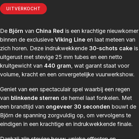
UITVERKOCHT
De
Björn
van
China Red
is een krachtige nieuwkomer
binnen de exclusieve
Viking Line
en laat meteen van
zich horen. Deze indrukwekkende
30-schots cake
is
uitgerust met stevige 25 mm tubes en een netto
kruitgewicht van
440 gram
, wat garant staat voor
volume, kracht en een onvergetelijke vuurwerkshow.
Geniet van een spectaculair spel waarbij een regen
van
blinkende sterren
de hemel laat fonkelen. Met
een brandtijd van
ongeveer 30 seconden
bouwt de
Björn de spanning zorgvuldig op, om vervolgens te
eindigen in een krachtige en indrukwekkende finale.
Dankzij zijn stevige bouw, unieke effecten en