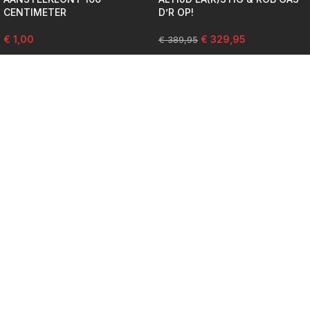
CENTIMETER
D’R OP!
€
1,00
€
329,95
€
389,95
Vuurwerk categorieën
Cakes
Compounds
Vuurwerkpakketten
Fonteinen
Single shots
Kinderen en diversen
Alle producten