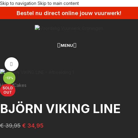
Skip to navigation
Skip to main content
Bestel nu direct online jouw vuurwerk!
MENU
Klik om te vergroten
-13%
Home
/
Cakes
SOLD
OUT
BJÖRN VIKING LINE
€
39,95
€
34,95