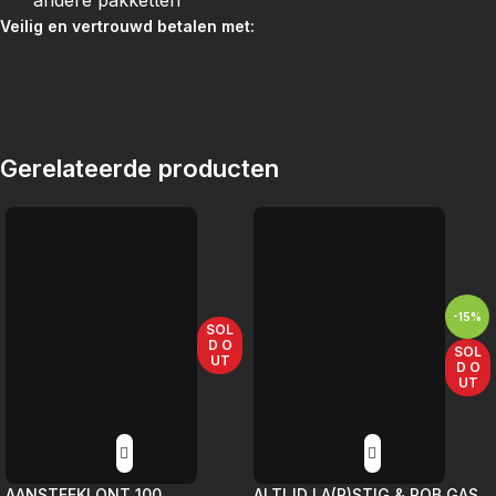
andere pakketten
Veilig en vertrouwd betalen met:
Gerelateerde producten
-15%
SOL
D O
SOL
UT
D O
UT
AANSTEEKLONT 100
ALTIJD LA(R)STIG & ROB GAS