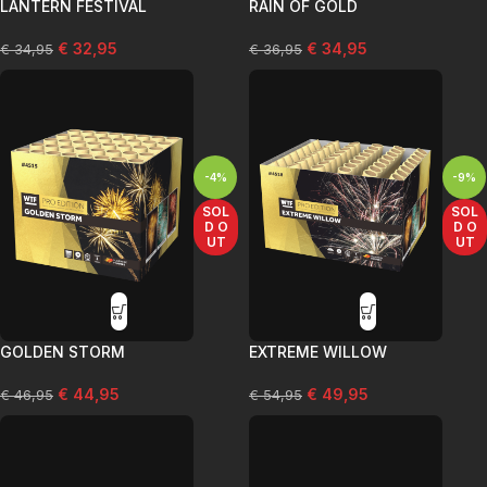
LANTERN FESTIVAL
RAIN OF GOLD
€
32,95
€
34,95
€
34,95
€
36,95
-4%
-9%
SOL
SOL
D O
D O
UT
UT
GOLDEN STORM
EXTREME WILLOW
€
44,95
€
49,95
€
46,95
€
54,95