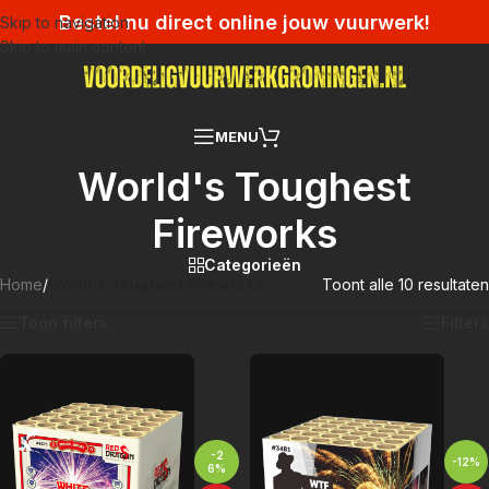
Bestel nu direct online jouw vuurwerk!
Skip to navigation
Skip to main content
MENU
World's Toughest
Fireworks
Categorieën
Home
/
World's Toughest Fireworks
Toont alle 10 resultaten
Toon filters
Filters
-2
-12%
6%