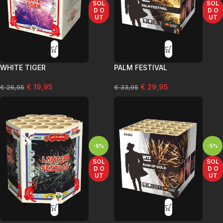
SOL
SOL
D O
D O
UT
UT
WHITE TIGER
PALM FESTIVAL
€
19,95
€
29,95
€
26,95
€
33,95
-6%
-5%
SOL
SOL
D O
D O
UT
UT