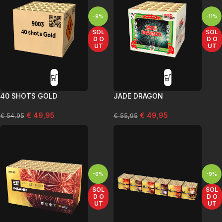
-9%
-11%
SOL
SOL
D O
D O
UT
UT
40 SHOTS GOLD
JADE DRAGON
€
49,95
€
49,95
€
54,95
€
55,95
-6%
-9%
SOL
SOL
D O
D O
UT
UT