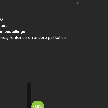
,0
teit
an bestellingen
ds, fonteinen en andere pakketten
-35%