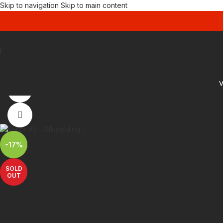
Skip to navigation
Skip to main content
V
Bekijk video
Klik om te vergroten
-17%
SOLD
OUT