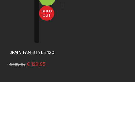
SOLD
OUT
SPAIN FAN STYLE 120
€
129,95
€
199,95
tact
lig Vuurwerk Groningen