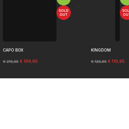
SOLD
SO
OUT
OU
CAPO BOX
KINGDOM
€
199,95
€
119,95
€
219,95
€
129,95
rwerk categorieën
Ope
Maand