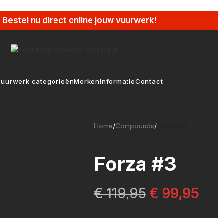
Bestel nu direct online jouw vuurwerk!
uurwerk categorieën
Merken
Informatie
Contact
Home
/
Compounds
/
Forza #3
Forza #3
€
119,95
€
99,95