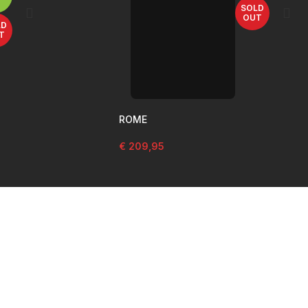
SOLD
OUT
LD
T
ROME
€
209,95
ningstijden
Con
ag 29 december
Voorde